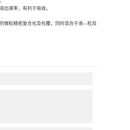
。
溶出速率，有利于吸收。
。
微粒精密复合化及包覆；同时适合于液---粒及