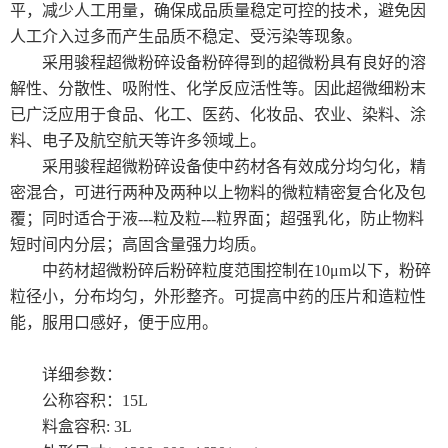
平，减少人工用量，确保成品质量稳定可控的技术，避免因
人工介入过多而产生品质不稳定、受污染等现象。
采用骏程超微粉碎设备粉碎得到的超微粉具有良好的溶
解性、分散性、吸附性、化学反应活性等。因此超微细粉末
已广泛应用于食品、化工、医药、化妆品、农业、染料、涂
料、电子及航空航天等许多领域上。
采用骏程超微粉碎设备使中药材各有效成分均匀化，精
密混合，可进行两种及两种以上物料的微粒精密复合化及包
覆；同时适合于液---粒及粒---粒界面；超强乳化，防止物料
短时间内分层；高固含量强力均质。
中药材超微粉碎后粉碎粒度范围控制在10μm以下，粉碎
粒径小，分布均匀，外形整齐。可提高中药的压片和造粒性
能，服用口感好，便于应用。
详细参数：
公称容积：15L
料盒容积: 3L