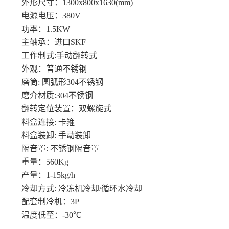
外形尺寸：1300x800x1630(mm)
电源电压：380V
功率：1.5KW
主轴承：进口SKF
工作制式:手动翻转式
外观：普通不锈钢
磨筒: 圆弧形304不锈钢
磨介材质:304不锈钢
翻转定位装置：双螺旋式
料盒连接: 卡箍
料盒装卸: 手动装卸
隔音罩: 不锈钢隔音罩
重量：560Kg
产量：1-15kg/h
冷却方式: 冷冻机冷却/循环水冷却
配套制冷机：3P
温度低至：-30℃