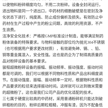
以使物料粉碎细度均匀，不用二次粉碎。设备全封闭运行，
进出物料是同一个进出口，中药材的细胞破壁是在密封及净
化状态下进行，纯度高、防止成份偏析及损失。有效防止中
药材在生产过程中产生的粉尘问题，高效的利用资源，不产
生浪费。
洁净安全化技术：严格按GMP标准设计制造，能够满足制药
粉体装备的特殊要求。与物料接触的部位均为抛光304不锈钢
（也可根据用户要求更改材质），有效避免砷、镉、、铅、
铜等重金属混入，安全性强。这也是药企为了制得高质量药
品对粉碎设备的基本要求。
骏程超微粉碎设备的振幅、振动频率、振动强度、振动时间
都是可调的，我们可以根据不同物料性质和产品出料细度调
节。在振动强度、振幅、振动频率一定时，根据物料性质和
产品要求的粒径来选择振动时间。这样就可以达到微米需要
的超微粉了。这也是我们公司产品的优化适配的技术。
三七属于硬度比较高的中药材，采用普通粉碎机只能达到破
碎粗粉的目的，粉碎后颗粒粗糙，冲服有渣，因为不配备低