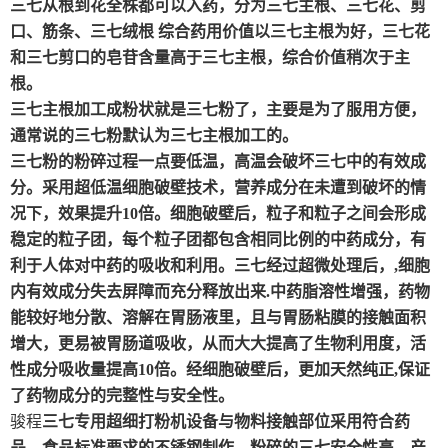
三七从根到花全株都可以入药，分为三七主根、三七花、剪
口、筋条、三七绒根 综合药用价值以三七主根为好，三七花
和三七剪口的皂苷含量高于三七主根，综合价值稍次于主
根。
三七主根加工成粉状就是三七粉了，主要是为了服用方便，
通常说的三七粉默认为三七主根加工的。
三七粉的粉碎过程一点要低温，高温会破坏三七中的有效成
分。采用超低温细胞破壁技术，营养成分在未遭到破坏的情
况下，效果提升10倍。细胞破壁后，粒子和粒子之间会形成
稳定的粒子团，每个粒子团都包含相同比例的中药成分，有
利于人体对中药的吸收和利用。三七经过超微处理后，,细胞
内有效成分失去屏障而充分释放出来.中药脂溶性增强，药物
能较好地分散、溶解在胃肠液里，且与胃肠粘膜的接触面积
增大，更易被胃肠道吸收，从而大大提高了生物利用度，活
性成分吸收量提高10倍。经细胞破壁后，更加天然纯正,保证
了药物成分的完整性与安全性。
骏程
三七专用超细打粉机设备与物料接触部位采用符合药
品、食品标准要求的不锈钢制作，粉碎的三七安全性高，产