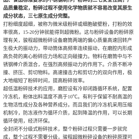
品质量稳定，粉碎过程不使用化学物质就不容易改变其原生
成分状态，三七原生成分完整。
打粉细度超细，被称为微米级粉碎或细胞破壁粉，打粉的效
率很高，15-20分钟就能得到超微粉。这与粉碎设备的粉碎原
理有关，骏程超微粉碎设备磨筒两端的偏心质量高速回转产
生极大的振动力，带动筒体高频率连续振动，在磨腔内形成
高负荷的离心粉碎应力场和正向碰撞力。物料在磨筒中与不
锈钢棒介质混合，在强烈高频振动力的作用下。介质不断冲
撞、挤压、剪切物料。高速撞击力和剪切力的双向作用，极
大地缩短了粉碎时间，提高粉碎效率。
超低温粉碎技术的应用，磨腔设有冷却闭路循环系统，配置
冷冻机，粉体出料温度不高于10℃。有利于保留不耐高温的
生物活性成分及各种营养成分。而且我们的冷冻机采用压缩
机制冷，防冻液作为循环介质，起到降温的作用，可以长期
循环使用，经济环保。
全封闭不分级式粉碎技术，整个粉碎过程只需要一步就完
成，整个过程不需要分级，骏程超微粉碎设备的粉碎原理可