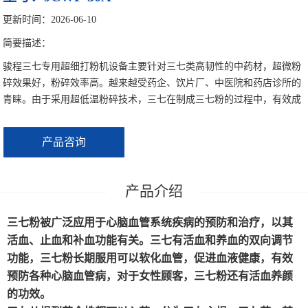
中型超微粉碎机系列
更新时间：2026-06-10
大型超微粉碎机系列
简要描述：
骏程三七专用超细打粉机设备主要针对三七类高韧性的中药材，超微粉
制冷机
碎效果好，粉碎效率高。越来越受药企、饮片厂、中医院和药店诊所的
青睐。由于采用超低温粉碎技术，三七在制成三七粉的过程中，有效成
分皂苷不会被破坏，而且...
产品咨询
三七粉被广泛应用于心脑血管系统疾病的预防和治疗，以其
活血、止血和补血功能有关。三七有活血和养血的双向调节
功能，三七粉长期服用可以软化血管，促进血液健康，有效
预防各种心脑血管病，对于女性顾客，三七粉还有活血养颜
的功效。