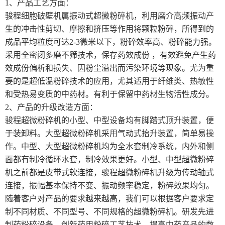
1、产品工艺方面：
骏程细胞破壁机属振动式超微粉碎机，利用磨介高频振动产
生的冲击性剪切、摩擦和挤压等作用将颗粒粉碎，所得到的
成品平均粒度可达2-3微米以下，粉碎效率高、粉碎能力强。
采用全密闭多磨不筛技术，保存药效成份 ，有效避免产生药
效成份偏析和损失、因粉尘溢出而污染环境等现象。尤为重
要的是超低温粉碎技术的应用，尤其适用于纤维类、热敏性
和受热易变质的中药材。有利于保留中药材生物活性成分。
2、产品的升级改造方面：
骏程超微粉碎机的小型、中型设备均有脚踏式顶升装置，便
于装卸料。大型超微粉碎机采用气动式抬升装置，简单易操
作。中型、大型超微粉碎机均为全水套制冷系统，内外和侧
面都有制冷循环水套，制冷效果更好。小型、中型超微粉碎
机之前都是皮带式软连接，骏程超微粉碎机升级为传动轴式
连接，振幅基本保持不变、振动频率稳定，粉碎效果均匀。
随着客户对产品的要求越来越高，我们可以根据客户要求定
制不同材质、不同型号、不同规格的超微粉碎机。研发先进
制药粉碎设备，创新药用粉碎工艺技术，提高中药产品的数