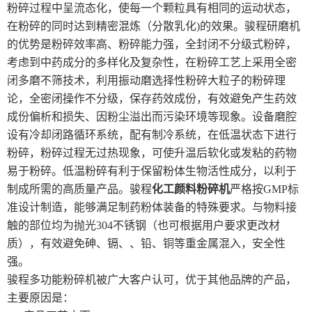
粉碎过程中呈流态化，使每一个颗粒具有相同的运动状态，
在粉碎的同时达到精密混炼（分散乳化)的效果。骏程研磨机
的优势是粉碎效率高、粉碎能力强，全封闭不分级式粉碎，
考虑到中药成分的多样化及复杂性，在粉碎工艺上采用全密
闭多磨不筛技术，利用振动磨选择性粉碎大粒子的粉碎理
论，全密闭操作不分级，保存药效成份，有效避免产生药效
成份偏析和损失、因粉尘溢出而污染环境等现象。设备磨腔
设有冷却闭路循环系统，配有制冷系统，在低温状态下进行
粉碎，粉碎过程无过热现象，可使升温后软化或发粘的药物
易于粉碎。低温粉碎有利于保留粉体生物活性成分，以利于
制成所需的高质量产品。骏程
化工颜料粉碎机
严格按GMP标
准设计制造，能够满足制药粉体装备的特殊要求。与物料接
触的部位均为抛光304不锈钢（也可根据用户要求更改材
质），有效避免砷、镉、、铅、铜等重金属混入，安全性
强。
骏程多功能粉碎机被广大客户认可，优于其他品牌的产品，
主要原因是：