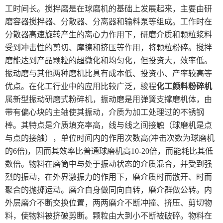
工时间长。搅拌磨是在球磨机的基础上发展起来，主要由研
磨容器搅拌器、分散器、分离器和输料泵等组成。工作时在
分散器高速旋转产生的离心力作用下，研磨介质和颗粒浆料
受到冲击性的剪切、摩擦和挤压等作用，将颗粒粉碎。搅拌
磨能达到产品颗粒的超微化和均匀化，但投资大，效率低。
振动磨与其他两种磨机比具有成本低、投资小、产率较高等
优点。在化工行业中的应用比较广泛，骏程
化工颜料粉碎机
属新型振动研磨式粉碎机，振动磨是用弹簧支撑磨机体，由
带有偏心块的主轴使其振动，介质为加工处理过的不锈钢
棒。其特点是介质填充率高，线与线之间接触（球磨机是点
与点的接触），单位时间内的作用次数高(冲击次数为球磨机
的6倍)，因而其效率比普通球磨机高10-20倍，而能耗比其低
数倍。物料在磨筒中与处于振动状态的介质混合，并受到强
烈的振动，在外界激振力的作用下，磨介质时而散开、时而
聚合的抛掷运动。磨介自身做同向自转，磨介群做公转。内
外层磨介不断交换位置，两两磨介不断冲撞、挤压、剪切物
料，使物料被挤破剪断。颗粒由大到小不断被破碎。物料在