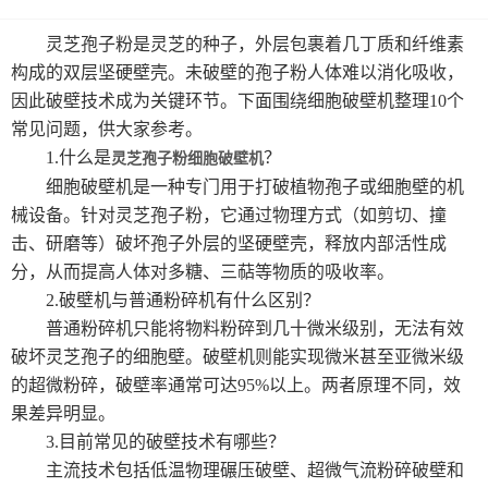
细胞破壁机设备
灵芝孢子粉是灵芝的种子，外层包裹着几丁质和纤维素
构成的双层坚硬壁壳。未破壁的孢子粉人体难以消化吸收，
中药微粉机设备
因此破壁技术成为关键环节。下面围绕细胞破壁机整理10个
常见问题，供大家参考。
多功能粉碎机
1.什么是
？
灵芝孢子粉细胞破壁机
细胞破壁机是一种专门用于打破植物孢子或细胞壁的机
高校实验室专用超微粉碎机设备
械设备。针对灵芝孢子粉，它通过物理方式（如剪切、撞
中药超细研磨机
击、研磨等）破坏孢子外层的坚硬壁壳，释放内部活性成
分，从而提高人体对多糖、三萜等物质的吸收率。
中药磨粉机
2.破壁机与普通粉碎机有什么区别？
普通粉碎机只能将物料粉碎到几十微米级别，无法有效
中药超细打粉机
破坏灵芝孢子的细胞壁。破壁机则能实现微米甚至亚微米级
的超微粉碎，破壁率通常可达95%以上。两者原理不同，效
小型超微粉碎机系列
果差异明显。
3.目前常见的破壁技术有哪些？
中型超微粉碎机系列
主流技术包括低温物理碾压破壁、超微气流粉碎破壁和