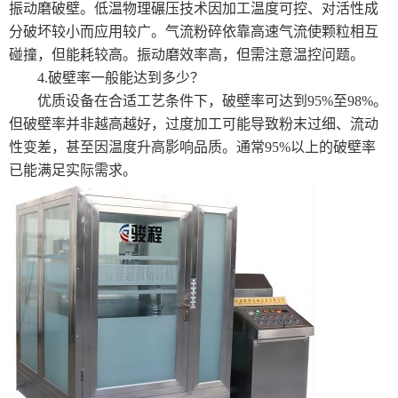
振动磨破壁。低温物理碾压技术因加工温度可控、对活性成
大型超微粉碎机系列
分破坏较小而应用较广。气流粉碎依靠高速气流使颗粒相互
碰撞，但能耗较高。振动磨效率高，但需注意温控问题。
制冷机
4.破壁率一般能达到多少？
优质设备在合适工艺条件下，破壁率可达到95%至98%。
但破壁率并非越高越好，过度加工可能导致粉末过细、流动
性变差，甚至因温度升高影响品质。通常95%以上的破壁率
已能满足实际需求。