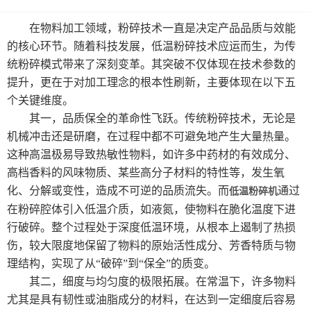
细胞破壁机设备
在物料加工领域，粉碎技术一直是决定产品品质与效能
的核心环节。随着科技发展，低温粉碎技术应运而生，为传
中药微粉机设备
统粉碎模式带来了深刻变革。其突破不仅体现在技术参数的
提升，更在于对加工理念的根本性刷新，主要体现在以下五
多功能粉碎机
个关键维度。
其一，品质保全的革命性飞跃。传统粉碎技术，无论是
高校实验室专用超微粉碎机设备
机械冲击还是研磨，在过程中都不可避免地产生大量热量。
这种高温极易导致热敏性物料，如许多中药材的有效成分、
中药超细研磨机
高档香料的风味物质、某些高分子材料的特性等，发生氧
中药磨粉机
化、分解或变性，造成不可逆的品质流失。而
通过
低温粉碎机
在粉碎腔体引入低温介质，如液氮，使物料在脆化温度下进
中药超细打粉机
行破碎。整个过程处于深度低温环境，从根本上遏制了热损
伤，较大限度地保留了物料的原始活性成分、芳香特质与物
小型超微粉碎机系列
理结构，实现了从“破碎”到“保全”的质变。
其二，细度与均匀度的极限拓展。在常温下，许多物料
中型超微粉碎机系列
尤其是具有韧性或油脂成分的材料，在达到一定细度后容易