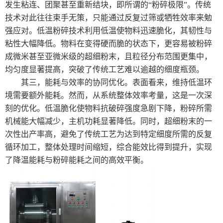
发生粘连、团聚甚至重新结块，即所谓的“粉碎极限”。传统
大型超微粉碎机系列
技术对此往往束手无策，只能通过反复过筛或牺牲效率来勉
强应对。低温粉碎技术利用低温使物料迅速脆化，其韧性与
制冷机
粘性大幅降低。物料在变得硬而脆的状态下，更容易被粉碎
成微米甚至亚微米级的超细粉末，且粒径分布范围更集中，
均匀度显著提高，突破了传统工艺难以逾越的细度瓶颈。
其三，能耗与效率的协同优化。表面看来，维持低温环
境需要额外能耗。然而，从系统整体效率考量，这是一次深
刻的优化。低温脆化使物料抗破碎强度急剧下降，粉碎所需
机械能大幅减少，主机功耗显著降低。同时，超细粉末的一
次性出产率高，避免了传统工艺为达到特定细度所需的反复
循环加工，整体处理时间缩短，综合能效比得到提升，实现
了降温能耗与粉碎能耗之间的高效平衡。