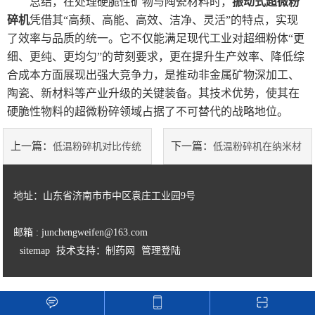
总结，在处理硬脆性矿物与陶瓷材料时，
振动式超微粉
碎机
凭借其“高频、高能、高效、洁净、灵活”的特点，实现
了效率与品质的统一。它不仅能满足现代工业对超细粉体“更
细、更纯、更均匀”的苛刻要求，更在提升生产效率、降低综
合成本方面展现出强大竞争力，是推动非金属矿物深加工、
陶瓷、新材料等产业升级的关键装备。其技术优势，使其在
硬脆性物料的超微粉碎领域占据了不可替代的战略地位。
上一篇：
下一篇：
低温粉碎机对比传统
低温粉碎机在纳米材
粉碎技术的五大突破
料、高分子材料等新材料制备中
地址：山东省济南市市中区袁庄工业园9号
的应用
邮箱 : junchengweifen@163.com
sitemap
技术支持：制药网
管理登陆