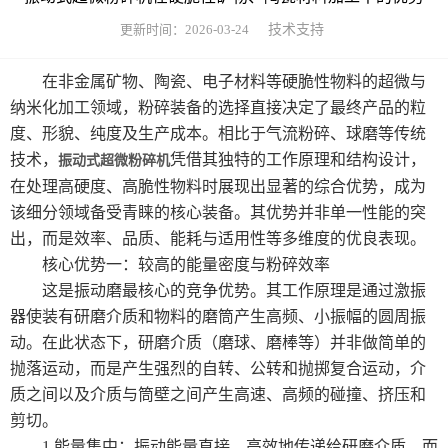
超细粉碎设备
更新时间：2026-03-24
技术支持
细胞破壁机设备
在非金属矿物、陶瓷、电子材料等硬脆性物料的超微与
纳米化加工领域，粉碎装备的选择直接决定了最终产品的粒
中药微粉机设备
度、形貌、纯度及生产成本。相比于气流粉碎、球磨等传统
技术，
凭借其独特的工作原理和结构设计，
振动式超微粉碎机
多功能粉碎机
在处理高硬度、高脆性物料时展现出显著的综合优势，成为
该细分领域备受青睐的核心装备。其优势并非单一性能的突
高校实验室专用超微粉碎机设备
出，而是效率、品质、能耗与适用性等多维度的优良表现。
中药超细研磨机
核心优势一：较高的能量密度与粉碎效率
这是振动磨最核心的竞争优势。其工作原理是通过激振
中药磨粉机
器使装有研磨介质和物料的磨筒产生高频、小振幅的圆周振
动。在此状态下，研磨介质（磨球、磨棒等）并非做简单的
中药超细打粉机
抛落运动，而是产生强烈的自转、公转和抛掷复合运动，介
质之间以及介质与筒壁之间产生高速、高频的碰撞、挤压和
小型超微粉碎机系列
剪切。
1.能量集中：振动能量直接、高效地传递给研磨介质，而