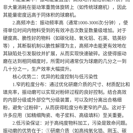
中型超微粉碎机系列
非大量消耗在驱动笨重筒体旋转上（如传统球磨机），因此
其能量密度远高于同体积的球磨机。
大型超微粉碎机系列
2.高频冲击：振动频率高（通常1000-3000次/分钟），使
得单位时间内物料受到的有效冲击次数呈数量级增加。对于
制冷机
硬度高、脆性好的物料（如碳化硅、氧化铝、石英、锆英砂
等），其断裂机制以脆性解理为主，高频冲击能更有效地在
其缺陷处引发裂纹并扩展，从而实现快速破碎。这使得振动
磨在达到相同细度时，所需时间通常仅为球磨的几分之一到
几十分之一，生产效率大幅提升。
核心优势二：优异的粒度控制与低污染性
1.窄的粒度分布：通过优化研磨介质的尺寸、材质配比和
填充率，振动磨可以实现对粉碎过程的良好控制。结合高效
的内部分级或外部空气分级装置，可以及时分离出合格细
粉，避免“过粉碎”，从而获得粒度分布更窄的产品。这对于
许多应用（如精细陶瓷、电子浆料、高级填料）至关重要。
2.低污染保证：对于高纯度物料加工，污染是致命问题。
振动磨的优势在于：①研磨介质（如高纯氧化锆、刚玉、碳