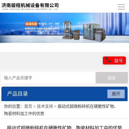
导
航
网站首页
关于我们
产品展示
拨号
行业应用
新闻信息
产品目录
展开
技术支持
你的位置：
首页
>
技术支持
> 振动式超微粉碎机在硬脆性矿物、
超微粉碎机设备
联系我们
陶瓷材料加工中的优势
低温粉碎机设备
振动式超微粉碎机在硬脆性矿物、陶瓷材料加工中的优势