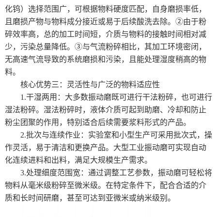
化钨）选择范围广，可根据物料硬度匹配，自身磨损率低，
且磨损产物与物料成分接近或易于后续酸洗去除。②由于粉
碎效率高，总的加工时间短，介质与物料的接触时间相对减
少，污染总量降低。③与气流粉碎相比，其加工环境密闭，
无高速气流导致的系统磨损和污染，且能处理湿度稍高的物
料。
核心优势三：灵活性与广泛的物料适应性
1.干湿两用：大多数振动磨既可进行干法粉碎，也可进行
湿法粉碎。湿法粉碎时，液体介质可起到助磨、冷却和防止
粉尘团聚的作用，特别适合后续需要浆料形式的产品。
2.批次与连续作业：实验室和小型生产可采用批次式，操
作灵活，易于清洁和更换产品。大型工业振动磨可实现自动
化连续进料和出料，满足大规模生产需求。
3.处理细度范围宽：通过调整工艺参数，振动磨可轻松将
物料从毫米级粉碎至微米级。在特定条件下，配合合适的介
质和长时间研磨，甚至可达到亚微米或纳米级别。