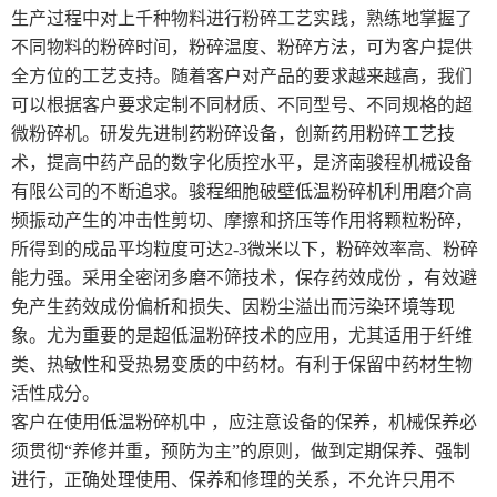
生产过程中对上千种物料进行粉碎工艺实践，熟练地掌握了
不同物料的粉碎时间，粉碎温度、粉碎方法，可为客户提供
全方位的工艺支持。随着客户对产品的要求越来越高，我们
可以根据客户要求定制不同材质、不同型号、不同规格的超
微粉碎机。研发先进制药粉碎设备，创新药用粉碎工艺技
术，提高中药产品的数字化质控水平，是济南骏程机械设备
有限公司的不断追求。骏程细胞破壁低温粉碎机利用磨介高
频振动产生的冲击性剪切、摩擦和挤压等作用将颗粒粉碎，
所得到的成品平均粒度可达2-3微米以下，粉碎效率高、粉碎
能力强。采用全密闭多磨不筛技术，保存药效成份 ，有效避
免产生药效成份偏析和损失、因粉尘溢出而污染环境等现
象。尤为重要的是超低温粉碎技术的应用，尤其适用于纤维
类、热敏性和受热易变质的中药材。有利于保留中药材生物
活性成分。
客户在使用低温粉碎机中 ，应注意设备的保养，机械保养必
须贯彻“养修并重，预防为主”的原则，做到定期保养、强制
进行，正确处理使用、保养和修理的关系，不允许只用不