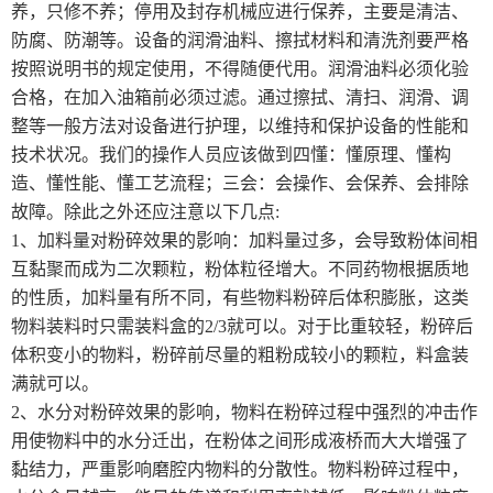
养，只修不养；停用及封存机械应进行保养，主要是清洁、
防腐、防潮等。设备的润滑油料、擦拭材料和清洗剂要严格
按照说明书的规定使用，不得随便代用。润滑油料必须化验
合格，在加入油箱前必须过滤。通过擦拭、清扫、润滑、调
整等一般方法对设备进行护理，以维持和保护设备的性能和
技术状况。我们的操作人员应该做到四懂：懂原理、懂构
造、懂性能、懂工艺流程；三会：会操作、会保养、会排除
故障。除此之外还应注意以下几点:
1、加料量对粉碎效果的影响：加料量过多，会导致粉体间相
互黏聚而成为二次颗粒，粉体粒径增大。不同药物根据质地
的性质，加料量有所不同，有些物料粉碎后体积膨胀，这类
物料装料时只需装料盒的2/3就可以。对于比重较轻，粉碎后
体积变小的物料，粉碎前尽量的粗粉成较小的颗粒，料盒装
满就可以。
2、水分对粉碎效果的影响，物料在粉碎过程中强烈的冲击作
用使物料中的水分迁出，在粉体之间形成液桥而大大增强了
黏结力，严重影响磨腔内物料的分散性。物料粉碎过程中，