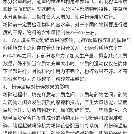
水分含量越高，能量的传递和利用率就越低，影响粉体粒度
和比表面积的程度就越大。水分往往影响物料特性，中草药
水分含量高，其韧性会大大增加，使得粉碎难以进行。
粉碎前一定要检测物料的含水率，对于不同的物料要进行适
度的干燥，物料的含水量控制在2%~5%左右。
3、 介质填充率对粉碎效果的影响，骏程超微粉碎机的振幅与
介质填充率之间存在着优配组合关系，研磨介质填充率在
60%-70%之间。有部分客户为了加大生产量，擅自减少介质
数量，殊不知当介质填充率太小时，介质的运动仅仅在筒体
下半部进行，对物料的作用力不完全，粉碎效果不好。还有
部分客户认为介质越多，粉碎效果越好。
4、 粉碎温度对粉碎效果的影响
粉碎过程中，填充介质与介质之间，介质与药物之间，药物
与药物之间会发生剧烈的摩擦和撞击，产生大量热能，温度
急剧上升，导致药物软化，增加粉碎难度。一些热敏性、含
糖量高及富含挥发性成分的药物采用一般粉碎机都很难粉
碎。骏程超微粉碎机为粉碎设备配置制冷系统，将粉碎温度
温度控制在10度以下，药物的质地相对较脆，能够较好的控