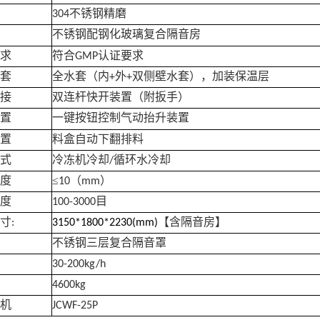
不锈钢精磨
304
不锈钢配钢化玻璃复合隔音房
求
符合
认证要求
GMP
套
全水套（内
外
双侧壁水套），加装保温层
+
+
接
双连杆快开装置（附扳手）
置
一键按钮控制气动抬升装置
置
料盒自动下翻排料
式
冷冻机冷却
循环水冷却
/
度
≤
（
）
10
mm
度
目
100-3000
寸
【含隔音房】
:
3150*1800*2230(mm)
不锈钢三层复合隔音罩
30-200kg/h
4600kg
机
JCWF-25P