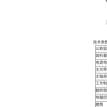
技术参
公称容
装料量
电源电
主功率
主轴承
工作制
翻转限
电器控
磨筒