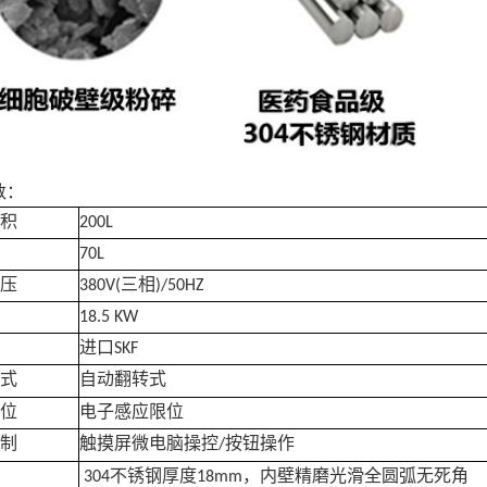
数：
积
200L
70L
压
三相
380V(
)/50HZ
18.5 KW
进口
SKF
式
自动翻转式
位
电子感应限位
制
触摸屏微电脑操控
按钮操作
/
不锈钢厚度
，内壁精磨光滑全圆弧无死角
304
18mm