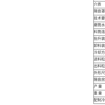
介质
隔音罩
技术要
磨筒水
料筒连
抬升装
卸料装
冷却方
进料粒
出料粒
外形尺
隔音房
产
量
重
量
配制冷